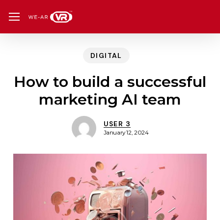
Skip
Menu
Menu
to
main
DIGITAL
content
How to build a successful
marketing AI team
USER 3
January 12, 2024