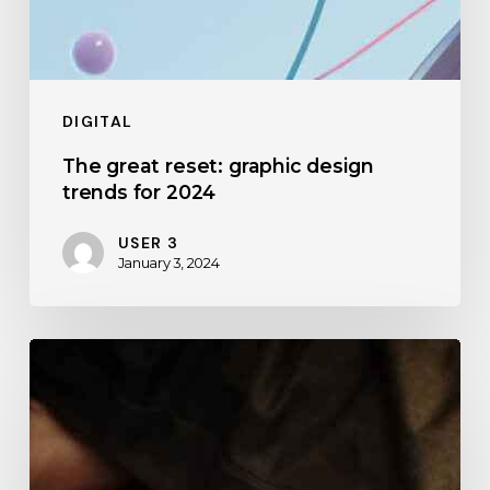
DIGITAL
The great reset: graphic design
trends for 2024
USER 3
January 3, 2024
Building
the
best
online