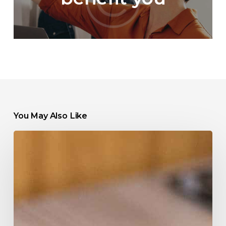
You May Also Like
What
to
think
about
before
buying