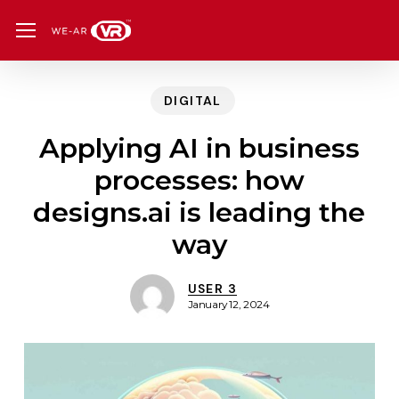
Skip
Menu
Menu
to
main
DIGITAL
content
Applying AI in business
processes: how
designs.ai is leading the
way
USER 3
January 12, 2024