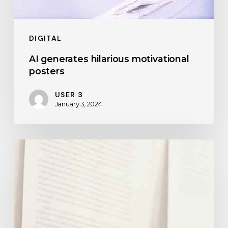
DIGITAL
AI generates hilarious motivational
posters
USER 3
January 3, 2024
How
AI
image
generators
can