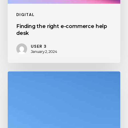
DIGITAL
Finding the right e-commerce help
desk
USER 3
January 2, 2024
AI
generates
hilarious
motivational
posters