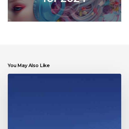
You May Also Like
Finding
the
right
e-
commerce
help