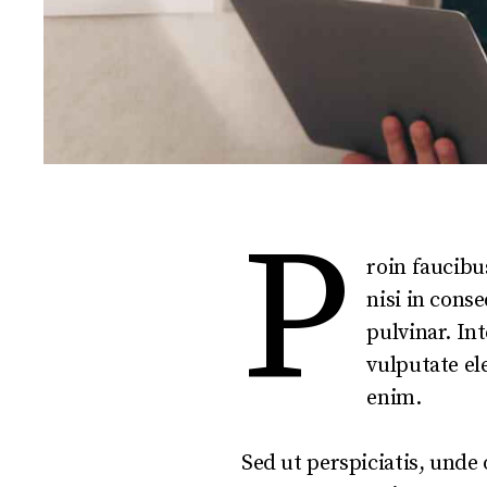
P
roin faucibu
nisi in cons
pulvinar. In
vulputate ele
enim.
Sed ut perspiciatis, und