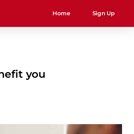
Home
Sign Up
efit you