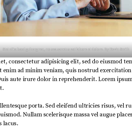
Stet clita kasd gubergren, no sea sanctus est labore et dolore. By
Kevin Smith
t, consectetur adipisicing elit, sed do eiusmod te
t enim ad minim veniam, quis nostrud exercitation 
Duis aute irure dolor in reprehenderit. Lorem ipsum
t.
ellentesque porta. Sed eleifend ultricies risus, vel
euismod. Nullam scelerisque massa vel augue placer
s lacus.